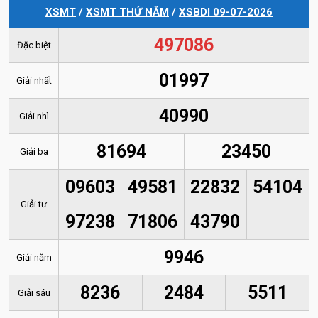
XSMT
/
XSMT THỨ NĂM
/
XSBDI 09-07-2026
497086
Đặc biệt
01997
Giải nhất
40990
Giải nhì
81694
23450
Giải ba
09603
49581
22832
54104
Giải tư
97238
71806
43790
9946
Giải năm
8236
2484
5511
Giải sáu