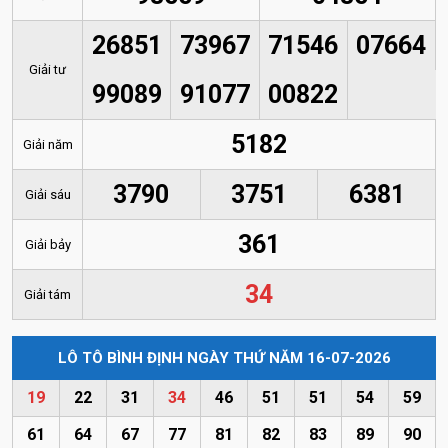
26851
73967
71546
07664
Giải tư
99089
91077
00822
5182
Giải năm
3790
3751
6381
Giải sáu
361
Giải bảy
34
Giải tám
LÔ TÔ BÌNH ĐỊNH NGÀY THỨ NĂM 16-07-2026
19
22
31
34
46
51
51
54
59
61
64
67
77
81
82
83
89
90