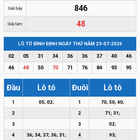
Thừa
846
Giải bảy
Thiên
Huế
48
Giải tám
LÔ TÔ BÌNH ĐỊNH NGÀY THỨ NĂM 23-07-2026
02
05
31
34
36
36
37
40
46
46
48
50
70
71
76
84
93
95
Đầu
Lô tô
Đuôi
Lô tô
1
05; 02;
1
70; 50; 40;
2
2
71; 31;
3
3
02;
4
36; 34; 37; 36; 31;
4
93;