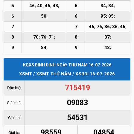
5
46; 40; 46; 48;
5
34; 84;
6
50;
6
95; 05;
7
7
46; 76; 36; 36; 46;
8
70; 76; 71;
8
37;
9
84;
9
48;
KQXS BÌNH ĐỊNH NGÀY THỨ NĂM 16-07-2026
XSMT
/
XSMT THỨ NĂM
/
XSBDI 16-07-2026
715419
Đặc biệt
09083
Giải nhất
54531
Giải nhì
98559
04854
Giải ba