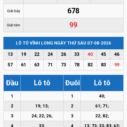
678
Bình
Giải bảy
Phước
99
Giải tám
Bến
Tre
LÔ TÔ VĨNH LONG NGÀY THỨ SÁU 07-08-2026
Bình
13
19
22
24
26
33
40
45
46
Thuận
57
61
63
71
73
78
82
83
99
Cà
Mau
Đầu
Lô tô
Đuôi
Lô tô
Cần
1
1
40;
Thơ
2
19; 13;
2
61; 71;
Đà
3
24; 22; 26;
3
22; 82;
Lạt
4
33;
4
13; 73; 33; 83; 63;