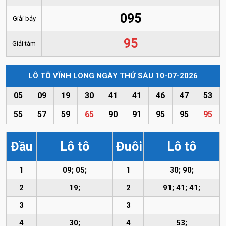
095
Giải bảy
95
Giải tám
LÔ TÔ VĨNH LONG NGÀY THỨ SÁU 10-07-2026
05
09
19
30
41
41
46
47
53
55
57
59
65
90
91
95
95
95
Đầu
Lô tô
Đuôi
Lô tô
1
09; 05;
1
30; 90;
2
19;
2
91; 41; 41;
3
3
4
30;
4
53;