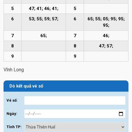
5
47; 41; 46; 41;
5
6
53; 55; 59; 57;
6
65; 55; 05; 95; 95;
95;
7
65;
7
46;
8
8
47; 57;
9
9
Vĩnh Long
Dò kết quả vé số
Vé số:
Ngày:
Tỉnh TP: