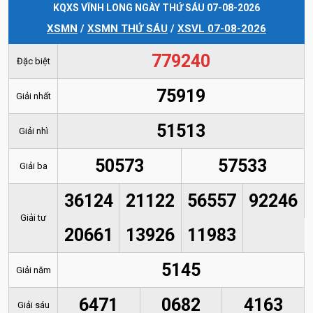
KQXS VĨNH LONG NGÀY THỨ SÁU 07-08-2026
THEO
XSMN
/
XSMN THỨ SÁU
/
XSVL 07-08-2026
TỈNH
779240
Đặc biệt
Miền
75919
Bắc
Giải nhất
51513
TP.
Giải nhì
HCM
50573
57533
Giải ba
An
36124
21122
56557
92246
Giang
Giải tư
20661
13926
11983
Bình
Dương
5145
Giải năm
Bạc
Liêu
6471
0682
4163
Giải sáu