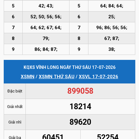
5
42; 43;
5
64; 84; 64;
6
52; 50; 56; 56;
6
25;
7
64; 62; 67; 64;
7
96; 86; 56; 56;
8
79;
8
67; 87;
9
86; 84; 87;
9
38;
KQXS VĨNH LONG NGÀY THỨ SÁU 17-07-2026
XSMN
/
XSMN THỨ SÁU
/
XSVL 17-07-2026
899058
Đặc biệt
18214
Giải nhất
89620
Giải nhì
60451
52254
Giải ba