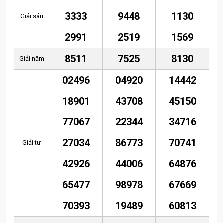
3333
9448
1130
Giải sáu
2991
2519
1569
8511
7525
8130
Giải năm
02496
04920
14442
18901
43708
45150
77067
22344
34716
27034
86773
70741
Giải tư
42926
44006
64876
65477
98978
67669
70393
19489
60813