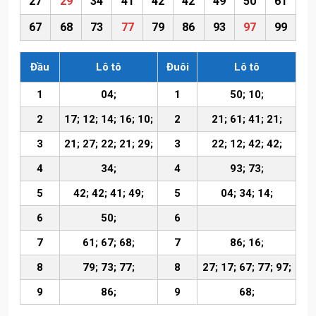
27
29
34
41
42
42
49
50
61
Đồng
67
68
73
77
79
86
93
97
99
Nai
Đầu
Lô tô
Đuôi
Lô tô
Đồng
Tháp
1
04;
1
50; 10;
2
17; 12; 14; 16; 10;
2
21; 61; 41; 21;
Hậu
Giang
3
21; 27; 22; 21; 29;
3
22; 12; 42; 42;
4
34;
4
93; 73;
Kiên
5
42; 42; 41; 49;
5
04; 34; 14;
Giang
6
50;
6
Long
7
61; 67; 68;
7
86; 16;
An
8
79; 73; 77;
8
27; 17; 67; 77; 97;
Sóc
9
86;
9
68;
Trăng