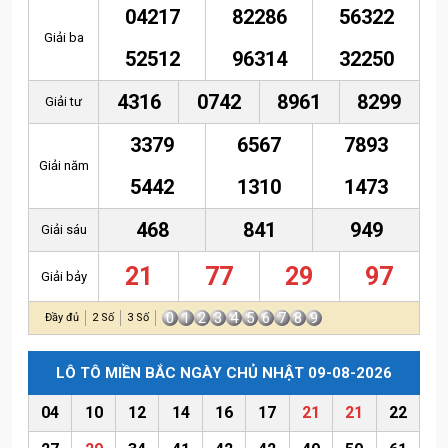
04217
82286
56322
Bình
Giải ba
52512
96314
32250
Phước
4316
0742
8961
8299
Giải tư
Bến
Tre
3379
6567
7893
Giải năm
Bình
5442
1310
1473
Thuận
468
841
949
Giải sáu
Cà
21
77
29
97
Giải bảy
Mau
0
1
2
3
4
5
6
7
8
9
Đầy đủ
2 Số
3 Số
Cần
Thơ
LÔ TÔ MIỀN BẮC NGÀY CHỦ NHẬT 09-08-2026
Đà
04
10
12
14
16
17
21
21
22
Lạt