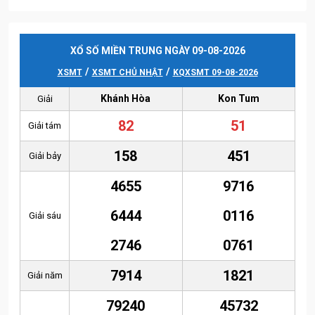
Tiền
Giang
XỔ SỐ MIỀN TRUNG NGÀY 09-08-2026
Tây
/
/
XSMT
XSMT CHỦ NHẬT
KQXSMT 09-08-2026
Ninh
Khánh Hòa
Kon Tum
Giải
Trà
82
51
Giải tám
Vinh
158
451
Giải bảy
Vĩnh
4655
9716
Long
6444
0116
Giải sáu
Vũng
Tàu
2746
0761
7914
1821
Giải năm
Bình
Định
79240
45732