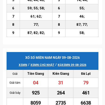
5
40; 44; 46;
5
14; 44;
Thừa
6
59; 55; 58;
6
55;
Thiên
Huế
7
61; 62;
7
46;
8
77;
8
87; 77;
9
87; 82; 82;
9
58;
XỔ SỐ MIỀN NAM NGÀY 09-08-2026
/
/
XSMN
XSMN CHỦ NHẬT
KQXSMN 09-08-2026
Tiền Giang
Kiên Giang
Đà Lạt
Giải
04
31
79
Giải tám
925
264
461
Giải bảy
8059
2735
6638