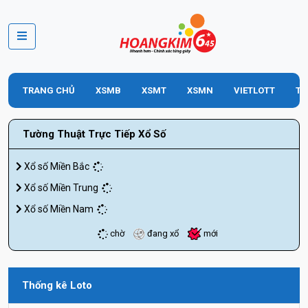
THEO
MIỀN
TRANG CHỦ
XSMB
XSMT
XSMN
VIETLOTT
TH
Xổ
số
Miền
Tường Thuật Trực Tiếp Xổ Số
Bắc
Xổ số Miền Bắc
Xổ
Xổ số Miền Trung
số
Xổ số Miền Nam
Miền
Trung
chờ
đang xổ
mới
Xổ
số
Thống kê Loto
Miền
Nam