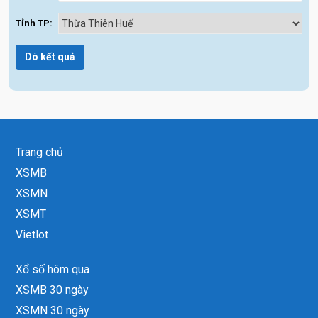
Đồng
Tỉnh TP:
Nai
Dò kết quả
Đồng
Tháp
Hậu
Giang
Trang chủ
XSMB
Kiên
XSMN
Giang
XSMT
Long
Vietlot
An
Xổ số hôm qua
Sóc
XSMB 30 ngày
Trăng
XSMN 30 ngày