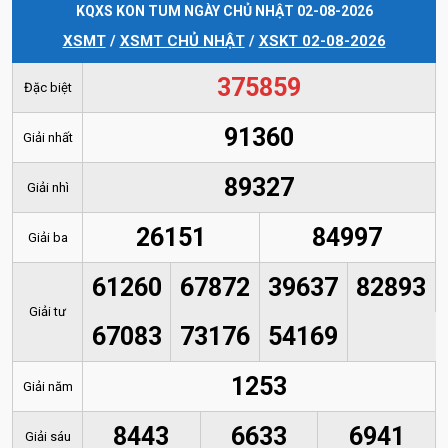
KQXS KON TUM NGÀY CHỦ NHẬT 02-08-2026
THEO
XSMT
/
XSMT CHỦ NHẬT
/
XSKT 02-08-2026
TỈNH
375859
Đặc biệt
Miền
91360
Bắc
Giải nhất
89327
TP.
Giải nhì
HCM
26151
84997
Giải ba
An
61260
67872
39637
82893
Giang
Giải tư
67083
73176
54169
Bình
Dương
1253
Giải năm
Bạc
Liêu
8443
6633
6941
Giải sáu