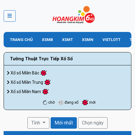
THEO
MIỀN
TRANG CHỦ
XSMB
XSMT
XSMN
VIETLOTT
TH
Xổ
số
Miền
Tường Thuật Trực Tiếp Xổ Số
Bắc
Xổ số Miền Bắc
Xổ
Xổ số Miền Trung
số
Xổ số Miền Nam
Miền
Trung
chờ
đang xổ
mới
Xổ
số
Tỉnh
Mới nhất
Chọn ngày
Miền
Nam