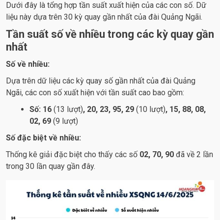
Dưới đây là tổng hợp tần suất xuất hiện của các con số. Dữ
Tiền
liệu này dựa trên 30 kỳ quay gần nhất của đài Quảng Ngãi.
Giang
Tần suất số về nhiều trong các kỳ quay gần
nhất
Tây
Ninh
Số về nhiều:
Dựa trên dữ liệu các kỳ quay số gần nhất của đài Quảng
Trà
Ngãi, các con số xuất hiện với tần suất cao bao gồm:
Vinh
Số: 16
(13 lượt)
, 20, 23, 95, 29
(10 lượt)
, 15, 88, 08,
02, 69
(9 lượt)
Vĩnh
Long
Số đặc biệt về nhiều:
Thống kê giải đặc biệt cho thấy các số
02, 70, 90
đã về 2 lần
Vũng
trong 30 lần quay gần đây.
Tàu
Bình
Định