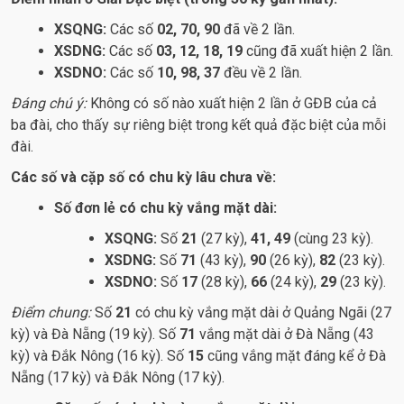
XSQNG:
Các số
02, 70, 90
đã về 2 lần.
XSDNG:
Các số
03, 12, 18, 19
cũng đã xuất hiện 2 lần.
XSDNO:
Các số
10, 98, 37
đều về 2 lần.
Đáng chú ý:
Không có số nào xuất hiện 2 lần ở GĐB của cả
ba đài, cho thấy sự riêng biệt trong kết quả đặc biệt của mỗi
đài.
Các số và cặp số có chu kỳ lâu chưa về:
Số đơn lẻ có chu kỳ vắng mặt dài:
XSQNG:
Số
21
(27 kỳ),
41, 49
(cùng 23 kỳ).
XSDNG:
Số
71
(43 kỳ),
90
(26 kỳ),
82
(23 kỳ).
XSDNO:
Số
17
(28 kỳ),
66
(24 kỳ),
29
(23 kỳ).
Điểm chung:
Số
21
có chu kỳ vắng mặt dài ở Quảng Ngãi (27
kỳ) và Đà Nẵng (19 kỳ). Số
71
vắng mặt dài ở Đà Nẵng (43
kỳ) và Đắk Nông (16 kỳ). Số
15
cũng vắng mặt đáng kể ở Đà
Nẵng (17 kỳ) và Đắk Nông (17 kỳ).