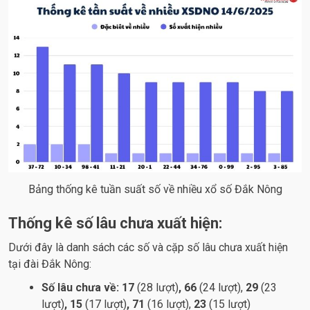
Bảng thống kê tuần suất số về nhiều xổ số Đắk Nông
Thống kê số lâu chưa xuất hiện:
Dưới đây là danh sách các số và cặp số lâu chưa xuất hiện
tại đài Đắk Nông:
Số lâu chưa về:
17
(28 lượt)
, 66
(24 lượt),
29
(23
lượt)
, 15
(17 lượt)
, 71
(16 lượt),
23
(15 lượt)