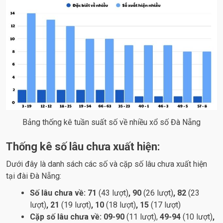
Bảng thống kê tuần suất số về nhiều xổ số Đà Nẵng
Thống kê số lâu chưa xuất hiện:
Dưới đây là danh sách các số và cặp số lâu chưa xuất hiện
tại đài Đà Nẵng:
Số lâu chưa về:
71
(43 lượt)
, 90
(26 lượt)
, 82
(23
lượt)
, 21
(19 lượt)
, 10
(18 lượt)
, 15
(17 lượt)
Cặp số lâu chưa về:
09-90
(11 lượt),
49-94
(10 lượt)
,