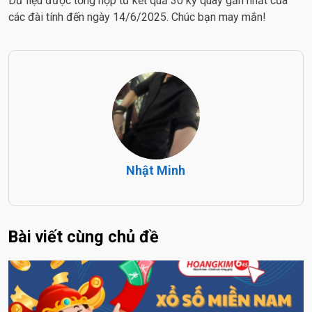
Dữ liệu được tổng hợp từ kết quả 30 kỳ quay gần nhất của
các đài tính đến ngày 14/6/2025. Chúc bạn may mắn!
Nhật Minh
Bài viết cùng chủ đề