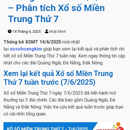
– Phân tích Xổ số Miền
THEO
Trung Thứ 7
TỈNH
14 Tháng 6, 2025
Nhật Minh
Miền
Bắc
Thống kê XSMT 14/6/2025
mới nhất
tại
xosohoangkim
giúp bạn xem lại kết quả và phân tích chi
TP.
tiết xổ số Miền Trung Thứ 7 tuần này. Xem ngay thông tin cập
HCM
nhật cho các đài Quảng Ngãi, Đà Nẵng, Đắk Nông.
Xem lại kết quả Xổ số Miền Trung
An
Thứ 7 tuần trước (7/6/2025)
Giang
Xổ số Miền Trung Thứ 7 ngày 7/6/2025 đã tiến hành mở
Bình
thưởng tại 3 đài chính. Các đài bao gồm Quảng Ngãi, Đà
Dương
Nẵng và Đắk Nông. Việc tra cứu kết quả tuần trước giúp bạn
có cái nhìn tổng quan.
Bạc
Liêu