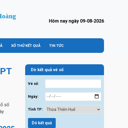
 Hoàng
Hôm nay ngày 09-08-2026
UẢ
XỔ THỬ KẾT QUẢ
TIN TỨC
 PT
Dò kết quả vé số
Vé số:
Ngày:
Xổ số
Tỉnh TP:
ày
Dò kết quả