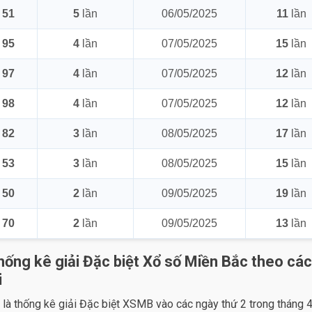
 51
5
lần
06/05/2025
11
lần
 95
4
lần
07/05/2025
15
lần
 97
4
lần
07/05/2025
12
lần
 98
4
lần
07/05/2025
12
lần
 82
3
lần
08/05/2025
17
lần
 53
3
lần
08/05/2025
15
lần
 50
2
lần
09/05/2025
19
lần
 70
2
lần
09/05/2025
13
lần
ống kê giải Đặc biệt Xổ số Miền Bắc theo cá
i
là thống kê giải Đặc biệt XSMB vào các ngày thứ 2 trong tháng 4