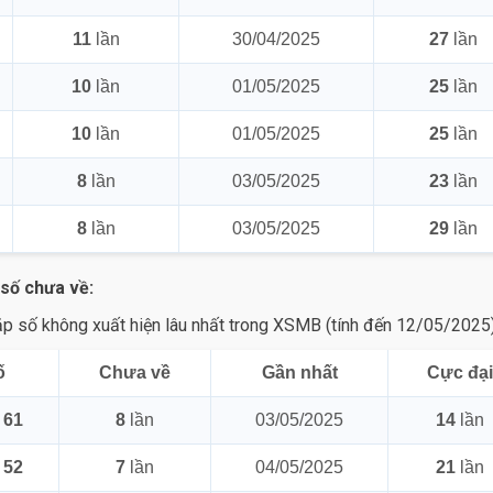
11
lần
30/04/2025
27
lần
10
lần
01/05/2025
25
lần
10
lần
01/05/2025
25
lần
8
lần
03/05/2025
23
lần
8
lần
03/05/2025
29
lần
số chưa về:
p số không xuất hiện lâu nhất trong XSMB (tính đến 12/05/2025)
ố
Chưa về
Gần nhất
Cực đại
 61
8
lần
03/05/2025
14
lần
 52
7
lần
04/05/2025
21
lần