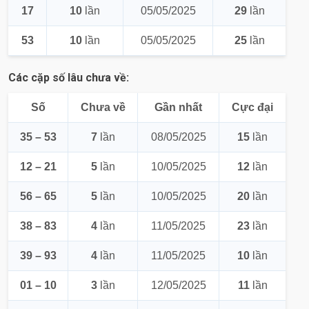
17
10
lần
05/05/2025
29
lần
53
10
lần
05/05/2025
25
lần
Các cặp số lâu chưa về:
Số
Chưa về
Gần nhất
Cực đại
35 – 53
7
lần
08/05/2025
15
lần
12 – 21
5
lần
10/05/2025
12
lần
56 – 65
5
lần
10/05/2025
20
lần
38 – 83
4
lần
11/05/2025
23
lần
39 – 93
4
lần
11/05/2025
10
lần
01 – 10
3
lần
12/05/2025
11
lần