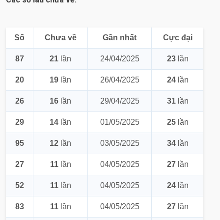
Thừa
Thiên
Huế
Số
Chưa về
Gần nhất
Cực đại
87
21
lần
24/04/2025
23
lần
20
19
lần
26/04/2025
24
lần
26
16
lần
29/04/2025
31
lần
29
14
lần
01/05/2025
25
lần
95
12
lần
03/05/2025
34
lần
27
11
lần
04/05/2025
27
lần
52
11
lần
04/05/2025
24
lần
83
11
lần
04/05/2025
27
lần