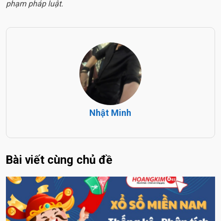
phạm pháp luật.
Nhật Minh
Bài viết cùng chủ đề