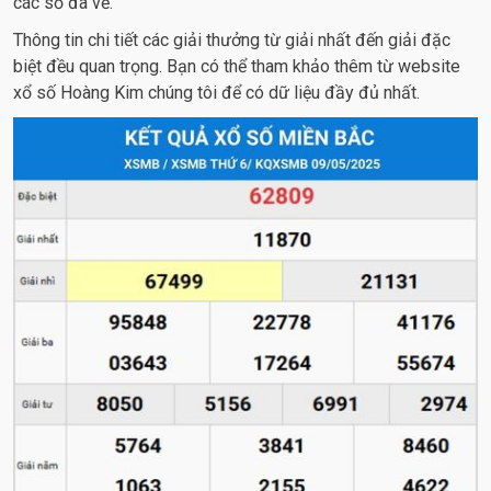
các số đã về.
Bình
Thông tin chi tiết các giải thưởng từ giải nhất đến giải đặc
Phước
biệt đều quan trọng. Bạn có thể tham khảo thêm từ website
xổ số Hoàng Kim chúng tôi để có dữ liệu đầy đủ nhất.
Bến
Tre
Bình
Thuận
Cà
Mau
Cần
Thơ
Đà
Lạt