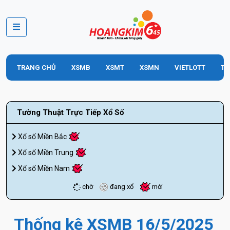
THEO
MIỀN
TRANG CHỦ
XSMB
XSMT
XSMN
VIETLOTT
TH
Xổ
số
Miền
Bắc
Tường Thuật Trực Tiếp Xổ Số
Xổ số Miền Bắc
Xổ
số
Xổ số Miền Trung
Miền
Xổ số Miền Nam
Trung
chờ
đang xổ
mới
Xổ
số
Miền
Thống kê XSMB 16/5/2025
Nam