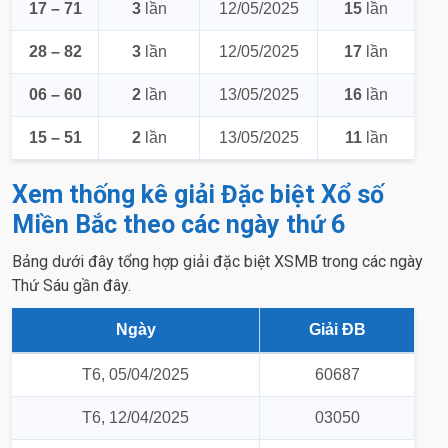
17 – 71
3
lần
12/05/2025
15
lần
28 – 82
3
lần
12/05/2025
17
lần
06 – 60
2
lần
13/05/2025
16
lần
15 – 51
2
lần
13/05/2025
11
lần
Xem thống kê giải Đặc biệt Xổ số
Miền Bắc theo các ngày thứ 6
Bảng dưới đây tổng hợp giải đặc biệt XSMB trong các ngày
Thứ Sáu gần đây.
Ngày
Giải ĐB
T6, 05/04/2025
60687
T6, 12/04/2025
03050