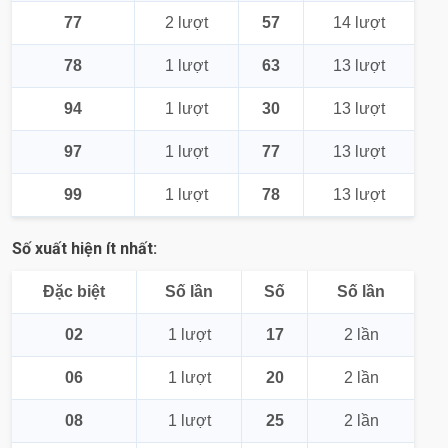
77
2 lượt
57
14 lượt
Đắk
Lắk
78
1 lượt
63
13 lượt
Đà
94
1 lượt
30
13 lượt
Nẵng
97
1 lượt
77
13 lượt
Đắk
Nông
99
1 lượt
78
13 lượt
Gia
Số xuất hiện ít nhất:
Lai
Đặc biệt
Số lần
Số
Số lần
Khánh
02
1 lượt
17
2 lần
Hòa
06
1 lượt
20
2 lần
Kon
Tum
08
1 lượt
25
2 lần