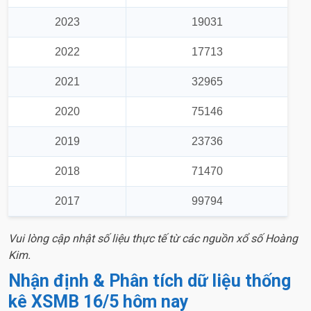
2023
19031
2022
17713
2021
32965
2020
75146
2019
23736
2018
71470
2017
99794
Vui lòng cập nhật số liệu thực tế từ các nguồn xổ số Hoàng
Kim.
Nhận định & Phân tích dữ liệu thống
kê XSMB 16/5 hôm nay