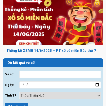
Thống kê XSMB 14/6/2025 – PT xổ số miền Bắc thứ 7
Dò kết quả vé số
Vé số:
Ngày:
Tỉnh TP: