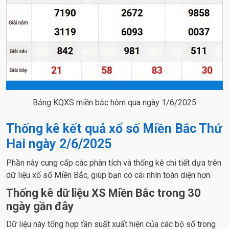
Đồng
Nai
Đồng
Tháp
Hậu
Bảng KQXS miền bắc hôm qua ngày 1/6/2025
Giang
Thống kê kết quả xổ số Miền Bắc Thứ
Kiên
Giang
Hai ngày 2/6/2025
Phần này cung cấp các phân tích và thống kê chi tiết dựa trên
Long
dữ liệu xổ số Miền Bắc, giúp bạn có cái nhìn toàn diện hơn.
An
Thống kê dữ liệu XS Miền Bắc trong 30
ngày gần đây
Sóc
Trăng
Dữ liệu này tổng hợp tần suất xuất hiện của các bộ số trong