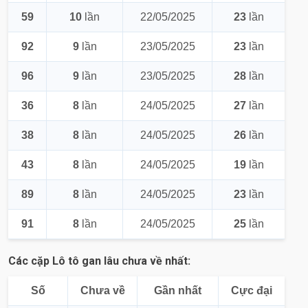
Thừa
59
10
lần
22/05/2025
23
lần
Thiên
Huế
92
9
lần
23/05/2025
23
lần
96
9
lần
23/05/2025
28
lần
36
8
lần
24/05/2025
27
lần
38
8
lần
24/05/2025
26
lần
43
8
lần
24/05/2025
19
lần
89
8
lần
24/05/2025
23
lần
91
8
lần
24/05/2025
25
lần
Các cặp Lô tô gan lâu chưa về nhất:
Số
Chưa về
Gần nhất
Cực đại