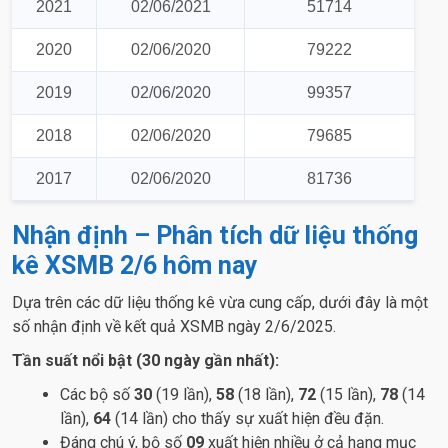
2021
02/06/2021
51714
2020
02/06/2020
79222
2019
02/06/2020
99357
2018
02/06/2020
79685
2017
02/06/2020
81736
Nhận định – Phân tích dữ liệu thống
kê XSMB 2/6 hôm nay
Dựa trên các dữ liệu thống kê vừa cung cấp, dưới đây là một
số nhận định về kết quả XSMB ngày 2/6/2025.
Tần suất nổi bật (30 ngày gần nhất):
Các bộ số
30
(19 lần),
58
(18 lần),
72
(15 lần),
78
(14
lần),
64
(14 lần) cho thấy sự xuất hiện đều đặn.
Đáng chú ý, bộ số
09
xuất hiện nhiều ở cả hạng mục