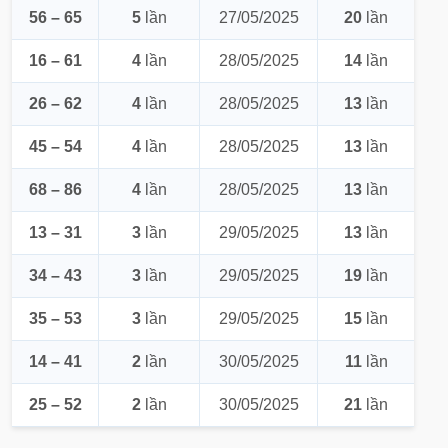
56 – 65
5
lần
27/05/2025
20
lần
16 – 61
4
lần
28/05/2025
14
lần
26 – 62
4
lần
28/05/2025
13
lần
45 – 54
4
lần
28/05/2025
13
lần
68 – 86
4
lần
28/05/2025
13
lần
13 – 31
3
lần
29/05/2025
13
lần
34 – 43
3
lần
29/05/2025
19
lần
35 – 53
3
lần
29/05/2025
15
lần
14 – 41
2
lần
30/05/2025
11
lần
25 – 52
2
lần
30/05/2025
21
lần