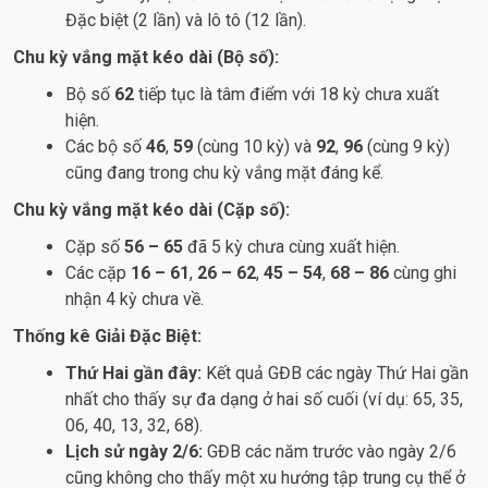
Đặc biệt (2 lần) và lô tô (12 lần).
Chu kỳ vắng mặt kéo dài (Bộ số):
Bộ số
62
tiếp tục là tâm điểm với 18 kỳ chưa xuất
hiện.
Các bộ số
46
,
59
(cùng 10 kỳ) và
92
,
96
(cùng 9 kỳ)
cũng đang trong chu kỳ vắng mặt đáng kể.
Chu kỳ vắng mặt kéo dài (Cặp số):
Cặp số
56 – 65
đã 5 kỳ chưa cùng xuất hiện.
Các cặp
16 – 61
,
26 – 62
,
45 – 54
,
68 – 86
cùng ghi
nhận 4 kỳ chưa về.
Thống kê Giải Đặc Biệt:
Thứ Hai gần đây:
Kết quả GĐB các ngày Thứ Hai gần
nhất cho thấy sự đa dạng ở hai số cuối (ví dụ: 65, 35,
06, 40, 13, 32, 68).
Lịch sử ngày 2/6:
GĐB các năm trước vào ngày 2/6
cũng không cho thấy một xu hướng tập trung cụ thể ở