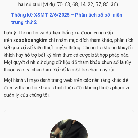
hai số cuối (ví dụ: 70, 63, 68, 14, 22, 57, 85, 36)
Thống kê XSMT 2/6/2025 – Phân tích xổ số miền
trung thứ 2
Lưu ý:
Thông tin và dữ liệu thống kê được cung cấp
trên
xosohoangkim
chỉ nhằm mục đích tham khảo, phân tích
kết quả xổ số kiến thiết truyền thống. Chúng tôi không khuyến
khích hay hỗ trợ bất kỳ hình thức cá cược bất hợp pháp nào.
Mọi quyết định sử dụng dữ liệu để tham khảo chọn số là tùy
thuộc vào cá nhân bạn. Xổ số là một trò chơi may rủi.
Mọi hành vi mạo danh trang web trên các nền tảng khác để
đưa ra thông tin không chính thức đều không thuộc phạm vi
quản lý của chúng tôi.