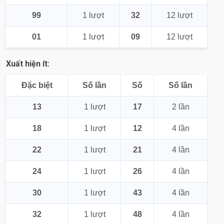
Đắk
99
1 lượt
32
12 lượt
Lắk
01
1 lượt
09
12 lượt
Đà
Nẵng
Xuất hiện ít:
Đặc biệt
Số lần
Số
Số lần
Đắk
Nông
13
1 lượt
17
2 lần
Gia
18
1 lượt
12
4 lần
Lai
22
1 lượt
21
4 lần
Khánh
Hòa
24
1 lượt
26
4 lần
30
1 lượt
43
4 lần
Kon
Tum
32
1 lượt
48
4 lần