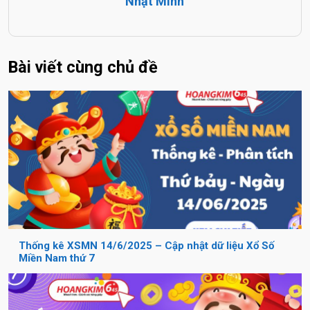
Nhật Minh
Bài viết cùng chủ đề
Thống kê XSMN 14/6/2025 – Cập nhật dữ liệu Xổ Số
Miền Nam thứ 7