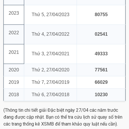
2023
Thứ 5, 27/04/2023
807
55
2022
Thứ 4, 27/04/2022
025
41
2021
Thứ 3, 27/04/2021
493
33
2020
Thứ 2, 27/04/2020
775
61
2019
Thứ 7, 27/04/2019
660
29
2018
Thứ 6, 27/04/2018
102
30
(Thông tin chi tiết giải Đặc biệt ngày 27/04 các năm trước
đang được cập nhật. Bạn có thể tra cứu lịch sử quay số trên
các trang thống kê XSMB để tham khảo quy luật nếu cần).