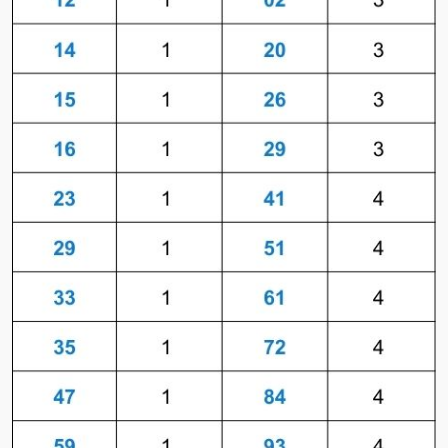
Ninh
Thuận
Phú
Yên
Quảng
Bình
Quảng
Ngãi
Quảng
Nam
Quảng
Trị