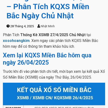
– Phân Tích KQXS Miền
THEO
Bắc Ngày Chủ Nhật
TỈNH
28 Tháng 4, 2025
Nhật Minh
Miền
Bắc
Phân Tích
Thống Kê XSMB 27/4/2025 Chủ Nhật
tại
xosohoangkim
. Xem ngay các phân tích KQXS Miền Bắc
TP.
hôm nay để có thông tin tham khảo hữu ích.
HCM
Xem lại KQXS Miền Bắc hôm qua
ngày 26/04/2025
An
Giang
Trước khi đi vào phân tích chi tiết, mời bạn xem lại kết quả Xổ
Số Miền Bắc (XSMB) của ngày Thứ Bảy, 26/04/2025.
Bình
Dương
Bạc
Liêu