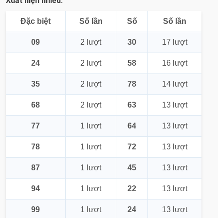
Xuất hiện nhiều:
Tiền
Đặc biệt
Số lần
Số
Số lần
Giang
09
2 lượt
30
17 lượt
Tây
Ninh
24
2 lượt
58
16 lượt
35
2 lượt
78
14 lượt
Trà
Vinh
68
2 lượt
63
13 lượt
Vĩnh
77
1 lượt
64
13 lượt
Long
78
1 lượt
72
13 lượt
Vũng
87
1 lượt
45
13 lượt
Tàu
94
1 lượt
22
13 lượt
Bình
Định
99
1 lượt
24
13 lượt