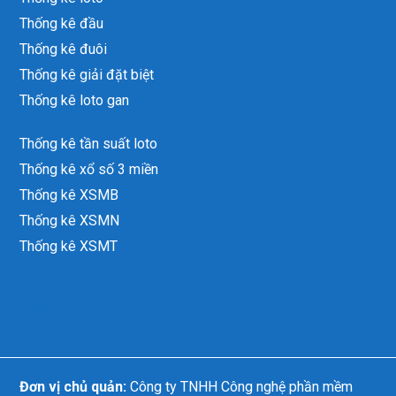
Thống kê đầu
Thống kê đuôi
Thống kê giải đặt biệt
Thống kê loto gan
Thống kê tần suất loto
Thống kê xổ số 3 miền
Thống kê XSMB
Thống kê XSMN
Thống kê XSMT
nhà cái uy tín nhất
RR88
rr88
XX88
555win
ev99
mb88
ao88
RR88
Đơn vị chủ quản:
Công ty TNHH Công nghệ phần mềm