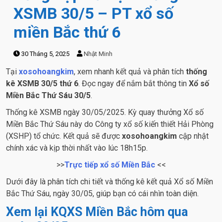
XSMB 30/5 – PT xổ số
THEO
miền Bắc thứ 6
TỈNH
30 Tháng 5, 2025
Nhật Minh
Miền
Bắc
Tại
xosohoangkim
, xem nhanh kết quả và phân tích
thống
kê XSMB 30/5 thứ 6
. Đọc ngay để nắm bắt thông tin
Xổ số
TP.
Miền Bắc Thứ Sáu 30/5
.
HCM
Thống kê XSMB ngày 30/05/2025. Kỳ quay thưởng Xổ số
Miền Bắc Thứ Sáu này do Công ty xổ số kiến thiết Hải Phòng
An
(XSHP) tổ chức. Kết quả sẽ được
xosohoangkim
cập nhật
Giang
chính xác và kịp thời nhất vào lúc 18h15p.
>>
Trực tiếp xổ số Miền Bắc
<<
Bình
Dương
Dưới đây là phân tích chi tiết và thống kê kết quả Xổ số Miền
Bắc Thứ Sáu, ngày 30/05, giúp bạn có cái nhìn toàn diện.
Bạc
Xem lại KQXS Miền Bắc hôm qua
Liêu