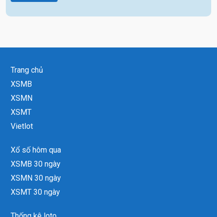
Trang chủ
XSMB
XSMN
XSMT
Vietlot
Xổ số hôm qua
XSMB 30 ngày
XSMN 30 ngày
XSMT 30 ngày
Thống kê loto