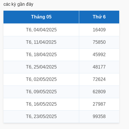
các kỳ gần đây
Tháng 05
Thứ 6
T6, 04/04/2025
16409
T6, 11/04/2025
75850
T6, 18/04/2025
45992
T6, 25/04/2025
48177
T6, 02/05/2025
72624
T6, 09/05/2025
62809
T6, 16/05/2025
27987
T6, 23/05/2025
99358