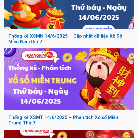
Thống kê XSMN 14/6/2025 – Cập nhật dữ liệu Xổ Số
Miền Nam thứ 7
Thống kê XSMT 14/6/2025 – Phân tích Xổ số Miền
Trung Thứ 7