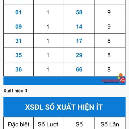
Xuất hiện ít: