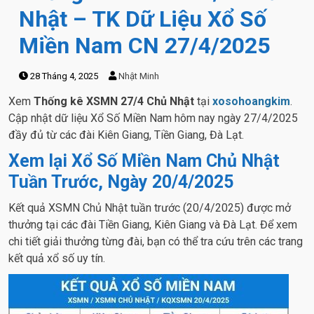
Nhật – TK Dữ Liệu Xổ Số
THEO
Miền Nam CN 27/4/2025
TỈNH
28 Tháng 4, 2025
Nhật Minh
Miền
Bắc
Xem
Thống kê XSMN 27/4 Chủ Nhật
tại
xosohoangkim
.
Cập nhật dữ liệu Xổ Số Miền Nam hôm nay ngày 27/4/2025
TP.
đầy đủ từ các đài Kiên Giang, Tiền Giang, Đà Lạt.
HCM
Xem lại Xổ Số Miền Nam Chủ Nhật
Tuần Trước, Ngày 20/4/2025
An
Giang
Kết quả XSMN Chủ Nhật tuần trước (20/4/2025) được mở
thưởng tại các đài Tiền Giang, Kiên Giang và Đà Lạt. Để xem
Bình
chi tiết giải thưởng từng đài, bạn có thể tra cứu trên các trang
Dương
kết quả xổ số uy tín.
Bạc
Liêu