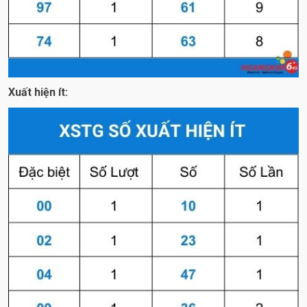
Xuất hiện ít: