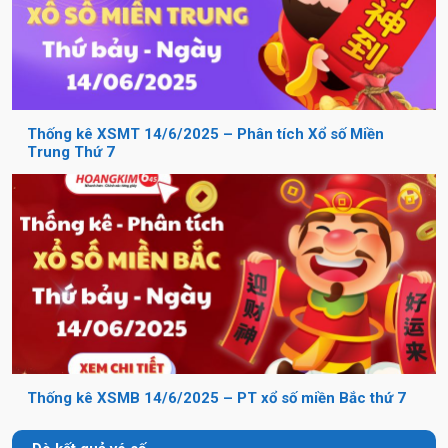
Thống kê XSMT 14/6/2025 – Phân tích Xổ số Miền
Trung Thứ 7
Thống kê XSMB 14/6/2025 – PT xổ số miền Bắc thứ 7