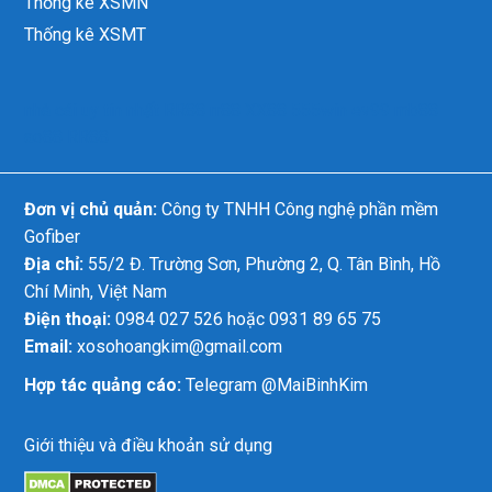
Thống kê XSMN
Thống kê XSMT
nhà cái uy tín nhất
RR88
rr88
XX88
555win
ev99
mb88
ao88
RR88
Đơn vị chủ quản:
Công ty TNHH Công nghệ phần mềm
Gofiber
Địa chỉ:
55/2 Đ. Trường Sơn, Phường 2, Q. Tân Bình, Hồ
Chí Minh, Việt Nam
Điện thoại:
0984 027 526 hoặc 0931 89 65 75
Email:
xosohoangkim@gmail.com
Hợp tác quảng cáo:
Telegram @MaiBinhKim
Giới thiệu và điều khoản sử dụng