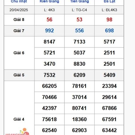
Bình
Phước
Bến
Tre
Bình
Thuận
Cà
Mau
Cần
Thơ
Đà
Lạt