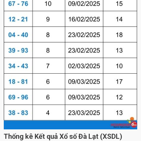
Thống kê Kết quả Xổ số Đà Lạt (XSDL)