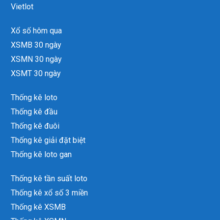
Vietlot
Xổ số hôm qua
XSMB 30 ngày
XSMN 30 ngày
XSMT 30 ngày
Thống kê loto
Thống kê đầu
Thống kê đuôi
Thống kê giải đặt biệt
Thống kê loto gan
Thống kê tần suất loto
Thống kê xổ số 3 miền
Thống kê XSMB