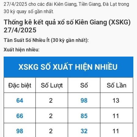
27/4/2025 cho các đài Kiên Giang, Tiền Giang, Đà Lạt trong
Tiền
30 kỳ quay số gần nhất.
Giang
Thống kê kết quả xổ số Kiên Giang (XSKG)
27/4/2025
Tây
Ninh
Tần Suất Số Nhiều Ít (30 kỳ gần nhất):
Xuất hiện nhiều:
Trà
Vinh
Vĩnh
Long
Vũng
Tàu
Bình
Định