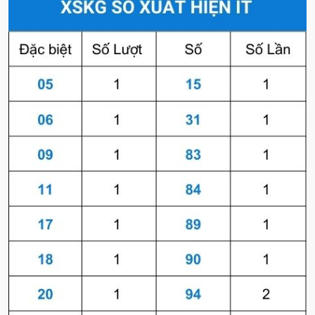
Ninh
Thuận
Phú
Yên
Quảng
Bình
Quảng
Ngãi
Quảng
Nam
Quảng
Trị