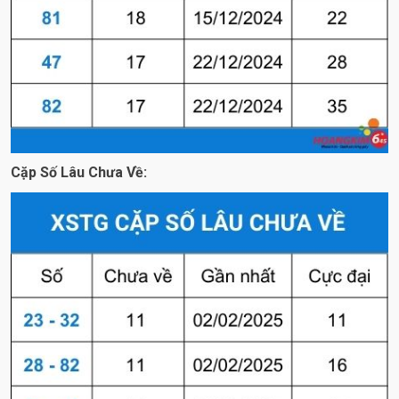
Cặp Số Lâu Chưa Về: