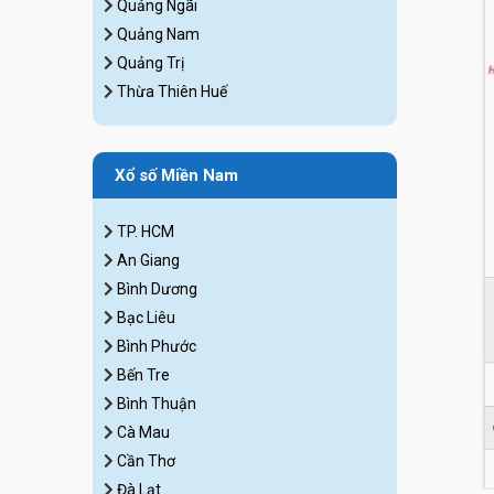
Quảng Ngãi
Quảng Nam
Bình
Phước
Quảng Trị
Thừa Thiên Huế
Bến
Tre
Xổ số Miền Nam
Bình
Thuận
TP. HCM
An Giang
Cà
Bình Dương
Mau
Bạc Liêu
Bình Phước
Cần
Bến Tre
Thơ
Bình Thuận
Cà Mau
Đà
Cần Thơ
Lạt
Đà Lạt