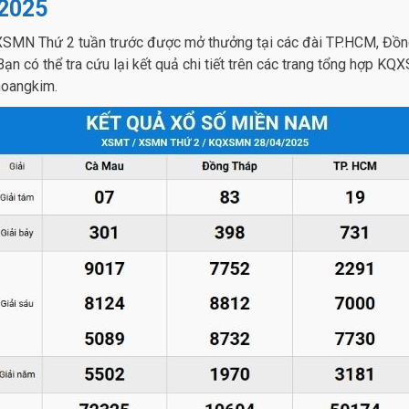
/2025
XSMN Thứ 2 tuần trước được mở thưởng tại các đài TP.HCM, Đồn
ạn có thể tra cứu lại kết quả chi tiết trên các trang tổng hợp KQ
hoangkim.