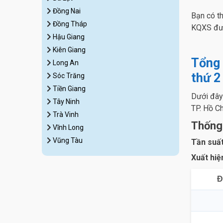
Đồng Nai
Bạn có th
Đồng
Đồng Tháp
Nai
KQXS đượ
Hậu Giang
Kiên Giang
Đồng
Tổng 
Long An
Tháp
thứ 2
Sóc Trăng
Tiền Giang
Hậu
Dưới đây
Giang
Tây Ninh
TP. Hồ C
Trà Vinh
Thống
Kiên
Vĩnh Long
Giang
Vũng Tàu
Tần suất
Xuất hiệ
Long
An
Đ
Sóc
Trăng