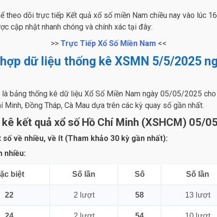
ể theo dõi trực tiếp Kết quả xổ số miền Nam chiều nay vào lúc 1
c cập nhật nhanh chóng và chính xác tại đây:
>>
Trực Tiếp Xổ Số Miền Nam
<<
hợp dữ liệu thống kê XSMN 5/5/2025 n
 là bảng thống kê dữ liệu Xổ Số Miền Nam ngày 05/05/2025 cho
hí Minh, Đồng Tháp, Cà Mau dựa trên các kỳ quay số gần nhất.
 kê kết quả xổ số Hồ Chí Minh (XSHCM) 05/0
 số về nhiều, về ít (Tham khảo 30 kỳ gần nhất):
n nhiều:
ặc biệt
Số lần
Số
Số lần
22
2 lượt
58
13 lượt
24
2 lượt
54
10 lượt