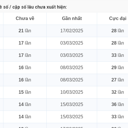
 số / cặp số lâu chưa xuất hiện:
Chưa về
Gần nhất
Cực đại
21
lần
17/02/2025
28
lần
17
lần
03/03/2025
28
lần
17
lần
03/03/2025
33
lần
16
lần
08/03/2025
29
lần
16
lần
08/03/2025
27
lần
15
lần
10/03/2025
32
lần
14
lần
15/03/2025
36
lần
14
lần
15/03/2025
33
lần