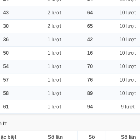
43
2 lượt
64
10 lượt
30
2 lượt
65
10 lượt
36
1 lượt
42
10 lượt
50
1 lượt
16
10 lượt
54
1 lượt
70
10 lượt
57
1 lượt
76
10 lượt
58
1 lượt
89
10 lượt
61
1 lượt
94
9 lượt
 ít:
ặc biệt
Số lần
Số
Số lần