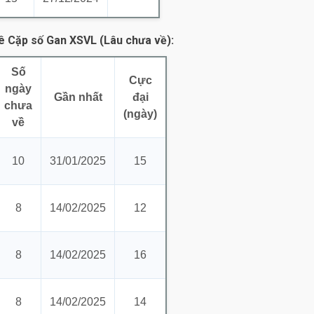
 Cặp số Gan XSVL (Lâu chưa về):
Số
Cực
ngày
Gần nhất
đại
chưa
(ngày)
về
10
31/01/2025
15
8
14/02/2025
12
8
14/02/2025
16
8
14/02/2025
14