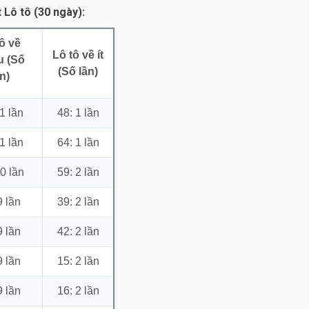
 Lô tô (30 ngày):
ô về
Lô tô về ít
u (Số
(Số lần)
n)
1 lần
48: 1 lần
1 lần
64: 1 lần
0 lần
59: 2 lần
9 lần
39: 2 lần
9 lần
42: 2 lần
9 lần
15: 2 lần
9 lần
16: 2 lần