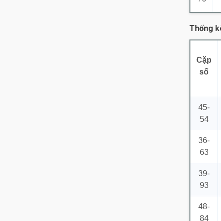
Thừa
Thiên
Thống kê
Huế
Cặp
số
45-
54
36-
63
39-
93
48-
84