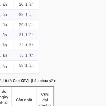
1 lần
20: 1 lần
1 lần
28: 1 lần
1 lần
29: 1 lần
1 lần
31: 1 lần
1 lần
32: 1 lần
1 lần
33: 1 lần
38: 1 lần
1 lần
 Lô tô Gan XSVL (Lâu chưa về):
Số
Cực
ngày
Gần nhất
đại
chưa
(ngày)