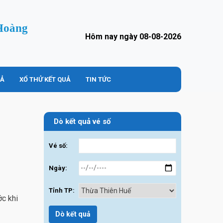
 Hoàng
Hôm nay ngày 08-08-2026
UẢ
XỔ THỬ KẾT QUẢ
TIN TỨC
Dò kết quả vé số
Vé số:
Ngày:
Tỉnh TP:
c khi
Dò kết quả