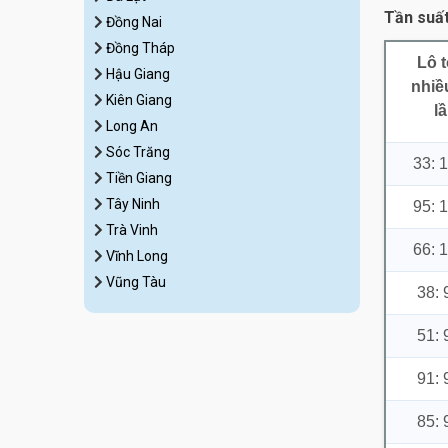
Tần suất
Đồng Nai
Đồng
Đồng Tháp
Nai
Lô t
Hậu Giang
nhiề
Kiên Giang
Đồng
lầ
Long An
Tháp
Sóc Trăng
33: 1
Tiền Giang
Hậu
Giang
Tây Ninh
95: 1
Trà Vinh
66: 1
Kiên
Vĩnh Long
Giang
Vũng Tàu
38: 
Long
51: 
An
91: 
Sóc
85: 
Trăng