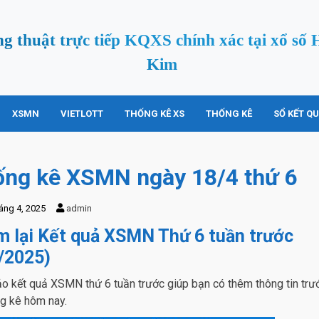
g thuật trực tiếp KQXS chính xác tại xổ số
Kim
XSMN
VIETLOTT
THỐNG KÊ XS
THỐNG KÊ
SỔ KẾT Q
ng kê XSMN ngày 18/4 thứ 6
áng 4, 2025
admin
m lại Kết quả XSMN Thứ 6 tuần trước
/2025)
o kết quả XSMN thứ 6 tuần trước giúp bạn có thêm thông tin trướ
g kê hôm nay.