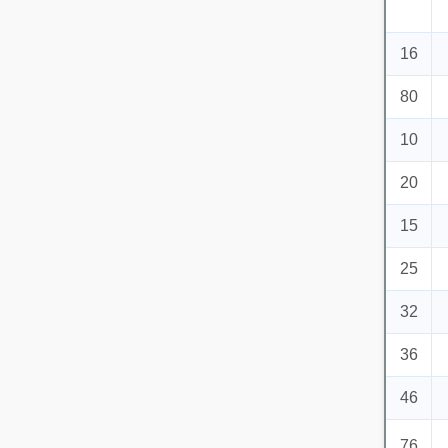
Ninh
Thuận
16
Phú
80
Yên
10
Quảng
20
Bình
15
Quảng
Ngãi
25
32
Quảng
Nam
36
Quảng
46
Trị
76