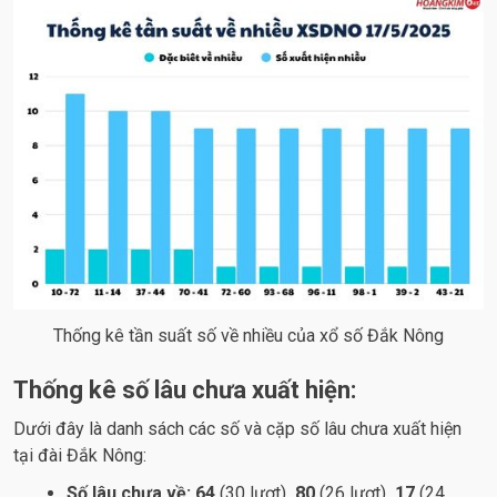
Thống kê tần suất số về nhiều của xổ số Đắk Nông
Thống kê số lâu chưa xuất hiện:
Dưới đây là danh sách các số và cặp số lâu chưa xuất hiện
tại đài Đắk Nông:
Số lâu chưa về:
64
(30 lượt)
, 80
(26 lượt)
, 17
(24