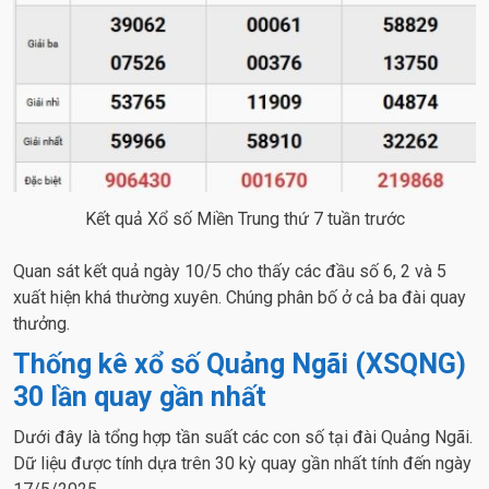
Đồng
Nai
Đồng
Tháp
Hậu
Kết quả Xổ số Miền Trung thứ 7 tuần trước
Giang
Quan sát kết quả ngày 10/5 cho thấy các đầu số 6, 2 và 5
Kiên
xuất hiện khá thường xuyên. Chúng phân bố ở cả ba đài quay
Giang
thưởng.
Long
Thống kê xổ số Quảng Ngãi (XSQNG)
An
30 lần quay gần nhất
Dưới đây là tổng hợp tần suất các con số tại đài Quảng Ngãi.
Sóc
Trăng
Dữ liệu được tính dựa trên 30 kỳ quay gần nhất tính đến ngày