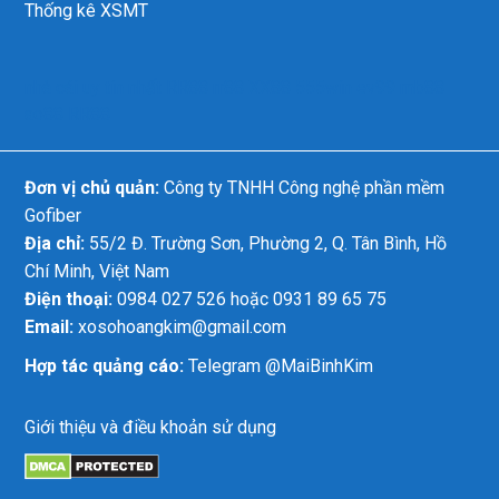
Thống kê XSMT
nhà cái uy tín nhất
RR88
rr88
XX88
555win
ev99
mb88
ao88
RR88
Đơn vị chủ quản:
Công ty TNHH Công nghệ phần mềm
Gofiber
Địa chỉ:
55/2 Đ. Trường Sơn, Phường 2, Q. Tân Bình, Hồ
Chí Minh, Việt Nam
Điện thoại:
0984 027 526 hoặc 0931 89 65 75
Email:
xosohoangkim@gmail.com
Hợp tác quảng cáo:
Telegram @MaiBinhKim
Giới thiệu và điều khoản sử dụng