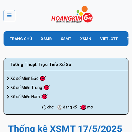
THEO
MIỀN
TRANG CHỦ
XSMB
XSMT
XSMN
VIETLOTT
TH
Xổ
số
Miền
Bắc
Tường Thuật Trực Tiếp Xổ Số
Xổ số Miền Bắc
Xổ
số
Xổ số Miền Trung
Miền
Xổ số Miền Nam
Trung
chờ
đang xổ
mới
Xổ
số
Miền
Thống kê XSMT 17/5/2025
Nam