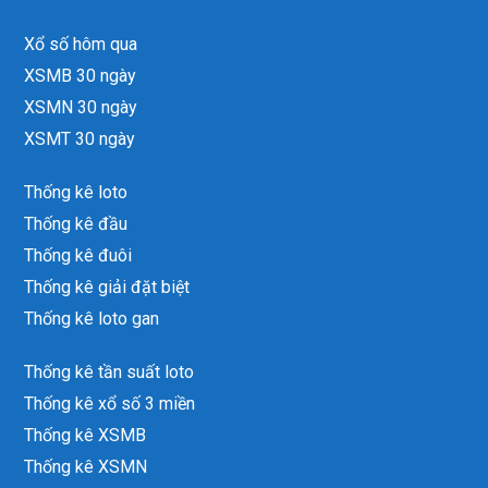
Xổ số hôm qua
XSMB 30 ngày
XSMN 30 ngày
XSMT 30 ngày
Thống kê loto
Thống kê đầu
Thống kê đuôi
Thống kê giải đặt biệt
Thống kê loto gan
Thống kê tần suất loto
Thống kê xổ số 3 miền
Thống kê XSMB
Thống kê XSMN