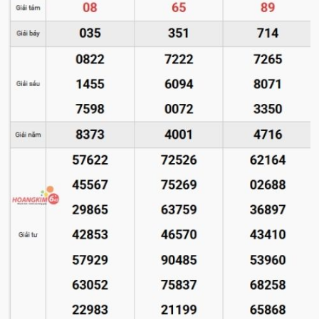
Bình
Phước
Bến
Tre
Bình
Thuận
Cà
Mau
Cần
Thơ
Đà
Lạt