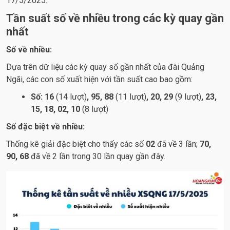
17/5/2025.
Tiền
Tần suất số về nhiều trong các kỳ quay gần
Giang
nhất
Số về nhiều:
Tây
Ninh
Dựa trên dữ liệu các kỳ quay số gần nhất của đài Quảng
Ngãi, các con số xuất hiện với tần suất cao bao gồm:
Trà
Số: 16
(14 lượt)
, 95, 88
(11 lượt)
, 20, 29
(9 lượt)
, 23,
Vinh
15, 18, 02, 10
(8 lượt)
Số đặc biệt về nhiều:
Vĩnh
Long
Thống kê giải đặc biệt cho thấy các số
02
đã về 3 lần;
70,
90, 68
đã về 2 lần trong 30 lần quay gần đây.
Vũng
Tàu
Bình
Định