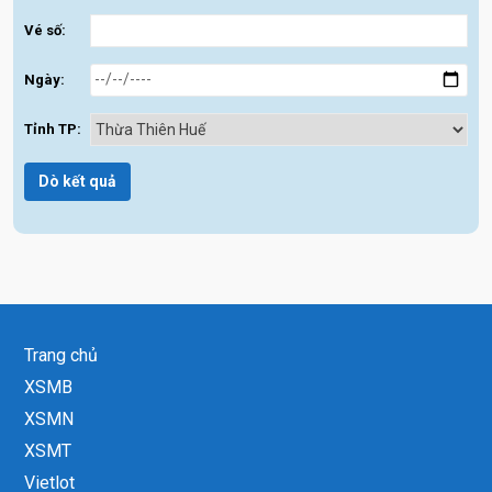
Vé số:
Ngày:
Tỉnh TP:
Dò kết quả
Trang chủ
XSMB
XSMN
XSMT
Vietlot