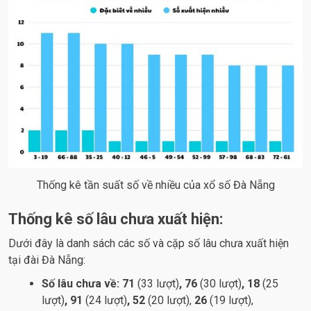
Thống kê tần suất số về nhiều của xổ số Đà Nẵng
Thống kê số lâu chưa xuất hiện:
Dưới đây là danh sách các số và cặp số lâu chưa xuất hiện
tại đài Đà Nẵng:
Số lâu chưa về:
71
(33 lượt)
, 76
(30 lượt)
, 18
(25
lượt)
, 91
(24 lượt)
, 52
(20 lượt),
26
(19 lượt),