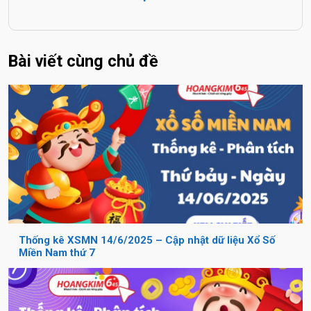
Bài viết cùng chủ đề
Thống kê XSMN 14/6/2025 – Cập nhật dữ liệu Xổ Số
Miền Nam thứ 7