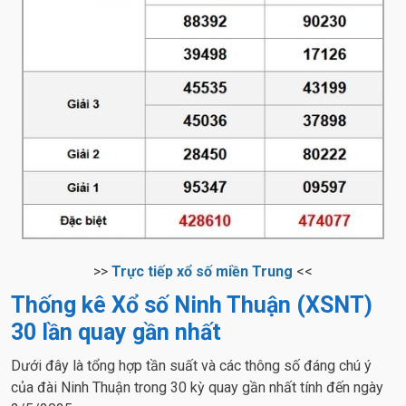
Đồng
Nai
Đồng
Tháp
Hậu
Giang
Kiên
Giang
>>
Trực tiếp xổ số miền Trung
<<
Long
Thống kê Xổ số Ninh Thuận (XSNT)
An
30 lần quay gần nhất
Sóc
Dưới đây là tổng hợp tần suất và các thông số đáng chú ý
Trăng
của đài Ninh Thuận trong 30 kỳ quay gần nhất tính đến ngày