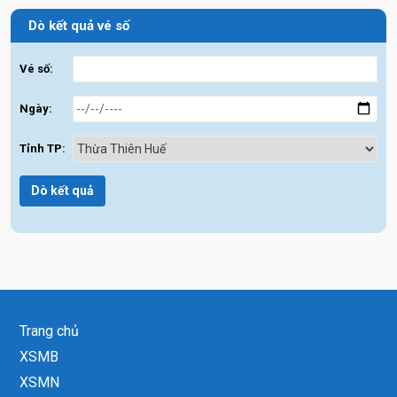
Dò kết quả vé số
Vé số:
Ngày:
Tỉnh TP:
Dò kết quả
Trang chủ
XSMB
XSMN