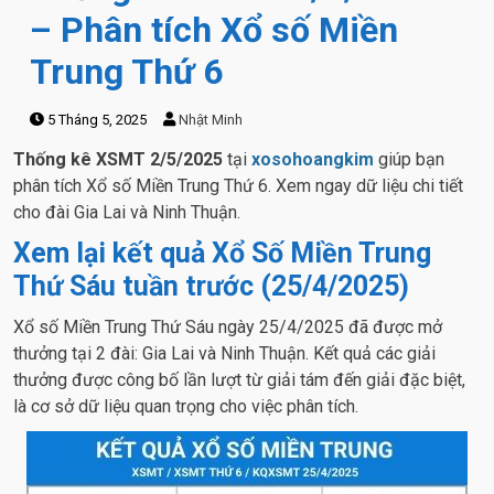
– Phân tích Xổ số Miền
THEO
Trung Thứ 6
TỈNH
5 Tháng 5, 2025
Nhật Minh
Miền
Bắc
Thống kê XSMT 2/5/2025
tại
xosohoangkim
giúp bạn
phân tích Xổ số Miền Trung Thứ 6. Xem ngay dữ liệu chi tiết
TP.
cho đài Gia Lai và Ninh Thuận.
HCM
Xem lại kết quả Xổ Số Miền Trung
Thứ Sáu tuần trước (25/4/2025)
An
Giang
Xổ số Miền Trung Thứ Sáu ngày 25/4/2025 đã được mở
thưởng tại 2 đài: Gia Lai và Ninh Thuận. Kết quả các giải
Bình
thưởng được công bố lần lượt từ giải tám đến giải đặc biệt,
Dương
là cơ sở dữ liệu quan trọng cho việc phân tích.
Bạc
Liêu