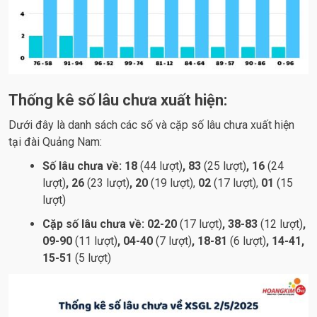
Thống kê số lâu chưa xuất hiện:
Dưới đây là danh sách các số và cặp số lâu chưa xuất hiện
tại đài Quảng Nam:
Số lâu chưa về:
18
(44 lượt)
, 83
(25 lượt)
, 16
(24
lượt)
, 26
(23 lượt)
, 20
(19 lượt),
02
(17 lượt),
01
(15
lượt)
Cặp số lâu chưa về: 02-20
(17 lượt)
, 38-83
(12 lượt)
,
09-90
(11 lượt)
, 04-40
(7 lượt)
, 18-81
(6 lượt)
, 14-41,
15-51
(5 lượt)