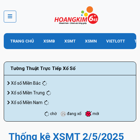
THEO
MIỀN
TRANG CHỦ
XSMB
XSMT
XSMN
VIETLOTT
TH
Xổ
số
Miền
Bắc
Tường Thuật Trực Tiếp Xổ Số
Xổ số Miền Bắc
Xổ
số
Xổ số Miền Trung
Miền
Xổ số Miền Nam
Trung
chờ
đang xổ
mới
Xổ
số
Miền
Thống kê XSMT 2/5/2025
Nam