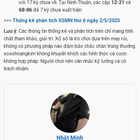
với 17 kỳ chưa về. Tại Ninh Thuận, các cặp
12-21
và
68-86
đã 7 kỳ chưa xuất hiện.
>>>
Thống kê phân tích XSMN thứ 6 ngày 2/5/2025
Lưu ý:
Các thông tin thống kê và phân tích trên chỉ mang tính
chất tham khảo, giải trí. Xổ số là trò chơi dựa trên may rủi,
không có phương pháp nào đảm bảo chắc chắn trúng thưởng.
xosohoangkim không khuyến khích các hình thức cá cược
không hợp pháp. Người chơi nên cân nhắc kỹ lưỡng và có
trách nhiệm.
Nhật Minh