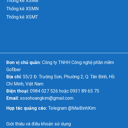
Thống kê XSMB
Thống kê XSMN
Thống kê XSMT
nhà cái uy tín nhất
RR88
rr88
XX88
555win
ev99
mb88
ao88
RR88
Đơn vị chủ quản:
Công ty TNHH Công nghệ phần mềm
Gofiber
Địa chỉ:
55/2 Đ. Trường Sơn, Phường 2, Q. Tân Bình, Hồ
Chí Minh, Việt Nam
Điện thoại:
0984 027 526 hoặc 0931 89 65 75
Email:
xosohoangkim@gmail.com
Hợp tác quảng cáo:
Telegram @MaiBinhKim
Giới thiệu và điều khoản sử dụng