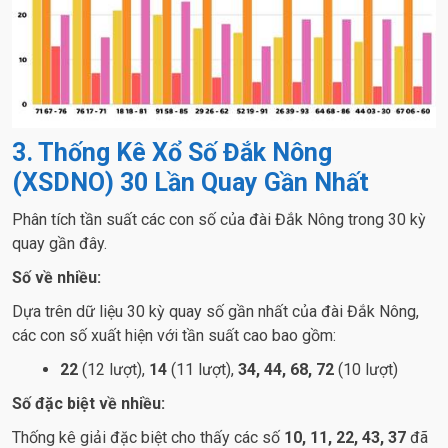
3. Thống Kê Xổ Số Đắk Nông
(XSDNO) 30 Lần Quay Gần Nhất
Phân tích tần suất các con số của đài Đắk Nông trong 30 kỳ
quay gần đây.
Số về nhiều:
Dựa trên dữ liệu 30 kỳ quay số gần nhất của đài Đắk Nông,
các con số xuất hiện với tần suất cao bao gồm:
22
(12 lượt),
14
(11 lượt),
34, 44, 68, 72
(10 lượt)
Số đặc biệt về nhiều:
Thống kê giải đặc biệt cho thấy các số
10, 11, 22, 43, 37
đã