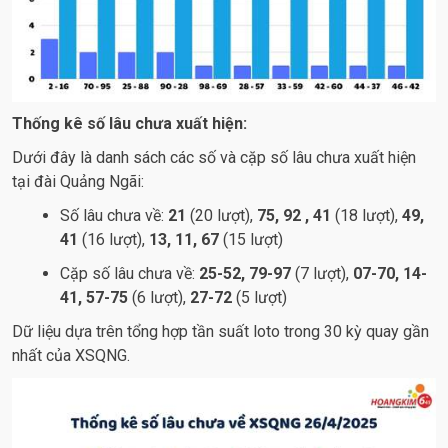
Đắk
Lắk
Đà
Nẵng
Thống kê số lâu chưa xuất hiện:
Dưới đây là danh sách các số và cặp số lâu chưa xuất hiện
Đắk
tại đài Quảng Ngãi:
Nông
Số lâu chưa về:
21
(20 lượt),
75, 92 , 41
(18 lượt),
49,
41
(16 lượt),
13, 11, 67
(15 lượt)
Gia
Lai
Cặp số lâu chưa về:
25-52, 79-97
(7 lượt),
07-70, 14-
41, 57-75
(6 lượt),
27-72
(5 lượt)
Khánh
Dữ liệu dựa trên tổng hợp tần suất loto trong 30 kỳ quay gần
Hòa
nhất của XSQNG.
Kon
Tum