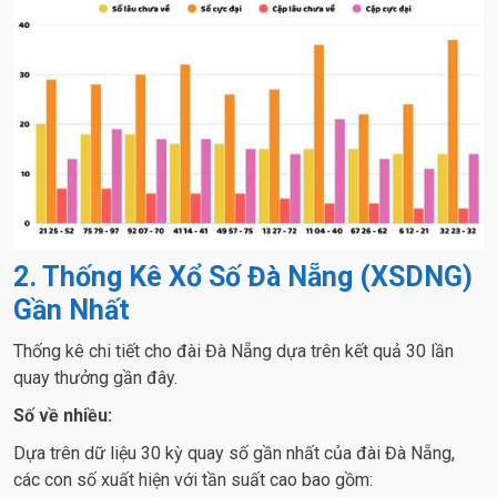
Ninh
Thuận
Phú
Yên
Quảng
Bình
Quảng
2. Thống Kê Xổ Số Đà Nẵng (XSDNG)
Ngãi
Gần Nhất
Quảng
Thống kê chi tiết cho đài Đà Nẵng dựa trên kết quả 30 lần
Nam
quay thưởng gần đây.
Số về nhiều:
Quảng
Dựa trên dữ liệu 30 kỳ quay số gần nhất của đài Đà Nẵng,
Trị
các con số xuất hiện với tần suất cao bao gồm: