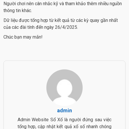
Người chơi nên cân nhắc kỹ và tham khảo thêm nhiều nguồn
thông tin khác.
Dữ liệu được tổng hợp từ kết quả từ các kỳ quay gần nhất
của các đài tính đến ngày 26/4/2025.
Chúc bạn may mắn!
admin
Admin Website Sổ Xố là người đứng sau việc
tổng hợp, cập nhật kết quả xổ số nhanh chóng