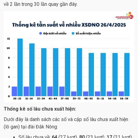
về 2 lần trong 30 lần quay gần đây.
Thống kê số lâu chưa xuất hiện:
Dưới đây là danh sách các số và cặp số lâu chưa xuất hiện
(lô gan) tại đài Đắk Nông:
Số lâu chưa về:
64
(27 lượt),
80
(23 lượt),
17
(21 lượt),