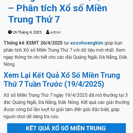
– Phân tích Xổ số Miền
THEO
Trung Thứ 7
TỈNH
26 Tháng 4, 2025
admin
Miền
Bắc
Thống kê XSMT 26/4/2025
tại
xosohoangkim
giúp bạn
phân tích Xổ số Miền Trung Thứ 7 với dữ liệu mới nhất. Xem
TP.
ngay thông tin chi tiết cho các đài Quảng Ngãi, Đà Nẵng, Đắk
HCM
Nông.
Xem Lại Kết Quả Xổ Số Miền Trung
An
Thứ 7 Tuần Trước (19/4/2025)
Giang
Xổ số Miền Trung Thứ 7 ngày 19/4/2025 đã mở thưởng tại 3
Bình
đài: Quảng Ngãi, Đà Nẵng, Đắk Nông. Kết quả các giải thưởng
Dương
được công bố lần lượt từ giải tám đến giải đặc biệt, giúp
người chơi dễ dàng tra cứu.
Bạc
Liêu