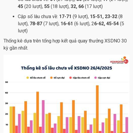
45
(20 lượt),
55
(18 lượt),
32, 66
(17 lượt)
Cặp số lâu chưa về:
17-71
(9 lượt),
15-51, 23-32
(8
lượt),
78-87
(7 lượt),
16-61
(6 lượt), 2
6-62, 45-54
(5
lượt)
Thống kê dựa trên tổng hợp kết quả quay thưởng XSDNO 30
kỳ gần nhất.