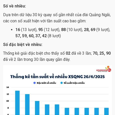
Số về nhiều:
Tiền
Giang
Dựa trên dữ liệu 30 kỳ quay số gần nhất của đài Quảng Ngãi,
các con số xuất hiện với tần suất cao bao gồm:
Tây
16
(13 lượt),
95
(12 lượt),
88
(10 lượt),
28, 69
(9 lượt),
Ninh
57, 59, 60, 37, 42
(8 lượt)
Số đặc biệt về nhiều:
Trà
Vinh
Thống kê giải đặc biệt cho thấy số
02
đã về 3 lần;
70, 25, 90
đã về 2 lần trong 30 lần quay gần đây.
Vĩnh
Long
Vũng
Tàu
Bình
Định