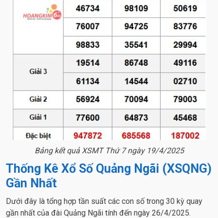
Đồng
Nai
Đồng
Tháp
Hậu
Giang
Kiên
Giang
Bảng kết quả XSMT Thứ 7 ngày 19/4/2025
Long
Thống Kê Xổ Số Quảng Ngãi (XSQNG)
An
Gần Nhất
Sóc
Dưới đây là tổng hợp tần suất các con số trong 30 kỳ quay
Trăng
gần nhất của đài Quảng Ngãi tính đến ngày 26/4/2025.