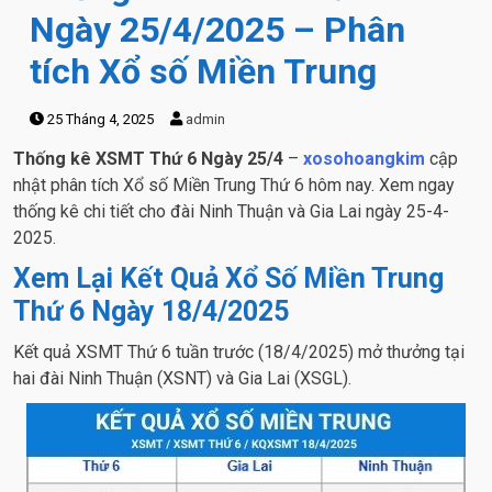
Ngày 25/4/2025 – Phân
THEO
tích Xổ số Miền Trung
TỈNH
25 Tháng 4, 2025
admin
Miền
Bắc
Thống kê XSMT Thứ 6 Ngày 25/4
–
xosohoangkim
cập
nhật phân tích Xổ số Miền Trung Thứ 6 hôm nay. Xem ngay
TP.
thống kê chi tiết cho đài Ninh Thuận và Gia Lai ngày 25-4-
HCM
2025.
Xem Lại Kết Quả Xổ Số Miền Trung
An
Thứ 6 Ngày 18/4/2025
Giang
Kết quả XSMT Thứ 6 tuần trước (18/4/2025) mở thưởng tại
Bình
hai đài Ninh Thuận (XSNT) và Gia Lai (XSGL).
Dương
Bạc
Liêu