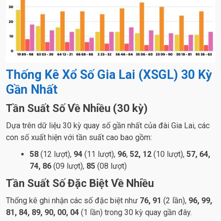
Ninh
Thuận
Phú
Yên
Thống Kê Xổ Số Gia Lai (XSGL) 30 Kỳ
Quảng
Gần Nhất
Bình
Tần Suất Số Về Nhiều (30 kỳ)
Quảng
Dựa trên dữ liệu 30 kỳ quay số gần nhất của đài Gia Lai, các
Ngãi
con số xuất hiện với tần suất cao bao gồm:
58
(12 lượt),
94
(11 lượt),
96
,
52, 12
(10 lượt),
57, 64,
Quảng
74, 86
(09 lượt),
85
(08 lượt)
Nam
Tần Suất Số Đặc Biệt Về Nhiều
Quảng
Thống kê ghi nhận các số đặc biệt như
76, 91
(2 lần),
96, 99,
Trị
81, 84, 89, 90, 00, 04
(1 lần) trong 30 kỳ quay gần đây.