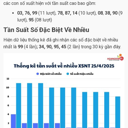
các con số xuất hiện với tần suất cao bao gồm:
Tiền
03, 76, 99
(11 lượt),
78, 87, 14
(10 lượt),
08
,
38, 90
(9
Giang
lượt),
95
(08 lượt)
Tần Suất Số Đặc Biệt Về Nhiều
Tây
Ninh
Hiện dữ liệu thống kê đã ghi nhận các số đặc biệt về nhiều
nhất là
99
(4 lần)
; 34, 90, 95, 45
(2 lần) trong 30 kỳ gần đây.
Trà
Vinh
Vĩnh
Long
Vũng
Tàu
Bình
Định