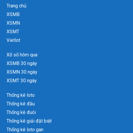
Trang chủ
XSMB
XSMN
XSMT
Vietlot
Xổ số hôm qua
XSMB 30 ngày
XSMN 30 ngày
XSMT 30 ngày
Thống kê loto
Thống kê đầu
Thống kê đuôi
Thống kê giải đặt biệt
Thống kê loto gan