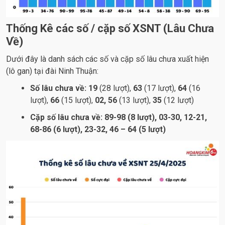
Đắk
Lắk
Thống Kê các số / cặp số XSNT (Lâu Chưa
Về)
Đà
Dưới đây là danh sách các số và cặp số lâu chưa xuất hiện
Nẵng
(lô gan) tại đài Ninh Thuận:
Đắk
Số lâu chưa về:
19
(28 lượt),
63
(17 lượt),
64
(16
Nông
lượt),
66
(15 lượt),
02, 56
(13 lượt),
35
(12 lượt)
Cặp số lâu chưa về: 89-98 (8 lượt), 03-30, 12-21,
Gia
68-86 (6 lượt), 23-32, 46 – 64 (5 lượt)
Lai
Khánh
Hòa
Kon
Tum