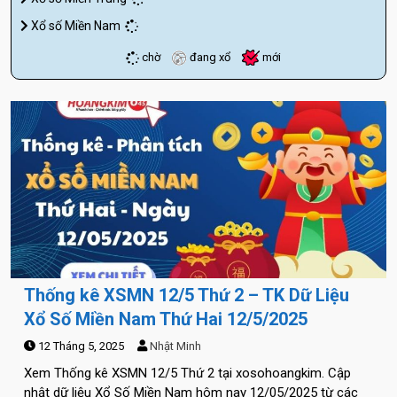
Xổ số Miền Nam
THEO
TỈNH
chờ
đang xổ
mới
Miền
Bắc
TP.
HCM
An
Giang
Thống kê XSMN 12/5 Thứ 2 – TK Dữ Liệu
Bình
Dương
Xổ Số Miền Nam Thứ Hai 12/5/2025
12 Tháng 5, 2025
Nhật Minh
Bạc
Xem Thống kê XSMN 12/5 Thứ 2 tại xosohoangkim. Cập
Liêu
nhật dữ liệu Xổ Số Miền Nam hôm nay 12/05/2025 từ các