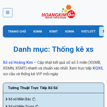
THEO
MIỀN
TRANG CHỦ
XSMB
XSMT
XSMN
VIETLOTT
TH
Xổ
số
Miền
Danh mục:
Thống kê xs
Bắc
Xổ số Hoàng Kim
– Cập nhật kết quả xổ số 3 miền (XSMB,
Xổ
XSMN, XSMT) nhanh và chuẩn xác nhất. Xem trực tiếp
KQXS
,
số
soi cầu và thống kê VIP mỗi ngày.
Miền
Trung
Tường Thuật Trực Tiếp Xổ Số
Xổ
số
Xổ số Miền Bắc
Miền
Nam
Xổ số Miền Trung