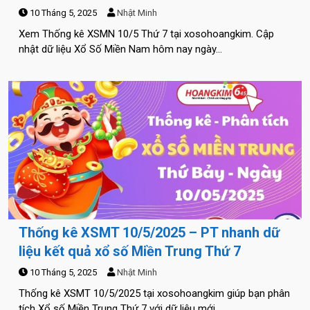
Thừa
10 Tháng 5, 2025
Nhật Minh
Thiên
Xem Thống kê XSMN 10/5 Thứ 7 tại xosohoangkim. Cập
Huế
nhật dữ liệu Xổ Số Miền Nam hôm nay ngày...
Thống kê XSMT 10/5/2025 – PT nhanh dữ
liệu kết quả xổ số Miền Trung Thứ 7
10 Tháng 5, 2025
Nhật Minh
Thống kê XSMT 10/5/2025 tại xosohoangkim giúp bạn phân
tích Xổ số Miền Trung Thứ 7 với dữ liệu mới...