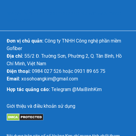
nhà cái uy tín nhất
RR88
rr88
XX88
555win
ev99
mb88
ao88
RR88
Đơn vị chủ quản:
Công ty TNHH Công nghệ phần mềm
Gofiber
Địa chỉ:
55/2 Đ. Trường Sơn, Phường 2, Q. Tân Bình, Hồ
Chí Minh, Việt Nam
Điện thoại:
0984 027 526 hoặc 0931 89 65 75
Email:
xosohoangkim@gmail.com
Hợp tác quảng cáo:
Telegram @MaiBinhKim
Giới thiệu và điều khoản sử dụng