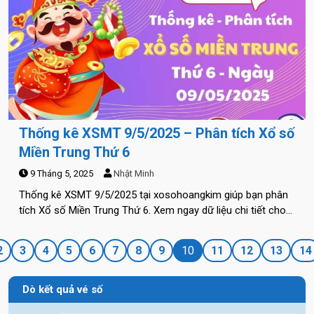
Thống kê XSMT 9/5/2025 – Phân tích Xổ số
Miền Trung Thứ 6
9 Tháng 5, 2025
Nhật Minh
Thống kê XSMT 9/5/2025 tại xosohoangkim giúp bạn phân
tích Xổ số Miền Trung Thứ 6. Xem ngay dữ liệu chi tiết cho...
2
3
4
5
6
7
8
9
10
11
12
13
14
Dò kết quả vé số