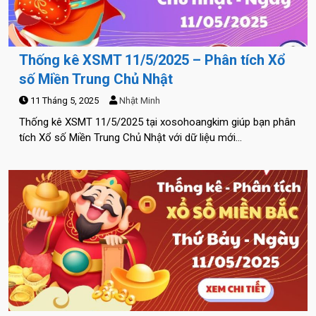
Đắk
Lắk
Thống kê XSMT 11/5/2025 – Phân tích Xổ
Đà
số Miền Trung Chủ Nhật
Nẵng
11 Tháng 5, 2025
Nhật Minh
Đắk
Thống kê XSMT 11/5/2025 tại xosohoangkim giúp bạn phân
Nông
tích Xổ số Miền Trung Chủ Nhật với dữ liệu mới...
Gia
Lai
Khánh
Hòa
Kon
Tum