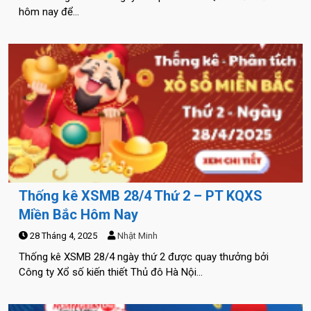
hôm nay để...
Bình
Phước
Bến
Tre
Bình
Thuận
Cà
Mau
Thống kê XSMB 28/4 Thứ 2 – PT KQXS
Miền Bắc Hôm Nay
Cần
28 Tháng 4, 2025
Nhật Minh
Thơ
Thống kê XSMB 28/4 ngày thứ 2 được quay thưởng bởi
Công ty Xổ số kiến thiết Thủ đô Hà Nội...
Đà
Lạt