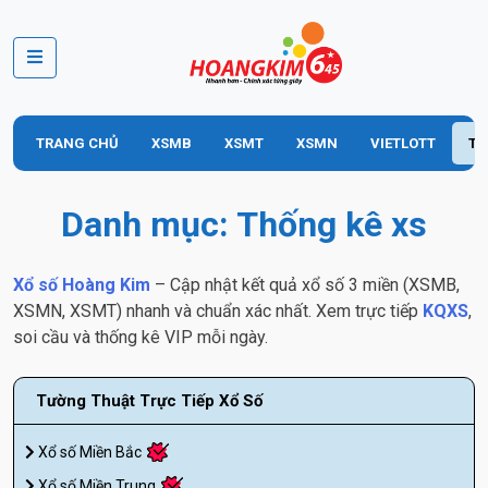
THEO
MIỀN
TRANG CHỦ
XSMB
XSMT
XSMN
VIETLOTT
TH
Xổ
số
Miền
Danh mục:
Thống kê xs
Bắc
Xổ số Hoàng Kim
– Cập nhật kết quả xổ số 3 miền (XSMB,
Xổ
XSMN, XSMT) nhanh và chuẩn xác nhất. Xem trực tiếp
KQXS
,
số
soi cầu và thống kê VIP mỗi ngày.
Miền
Trung
Tường Thuật Trực Tiếp Xổ Số
Xổ
số
Xổ số Miền Bắc
Miền
Nam
Xổ số Miền Trung