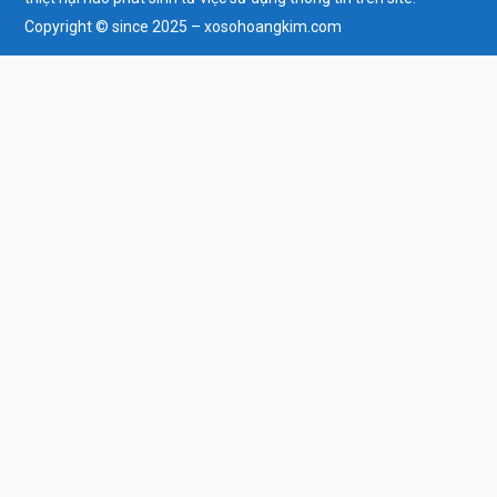
Copyright © since 2025 – xosohoangkim.com