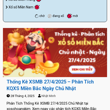
Xổ số Miền Nam
THEO
TỈNH
chờ
đang xổ
mới
Miền
Bắc
TP.
HCM
An
Giang
Thống Kê XSMB 27/4/2025 – Phân Tích
Bình
Dương
KQXS Miền Bắc Ngày Chủ Nhật
28 Tháng 4, 2025
Nhật Minh
Bạc
Phân Tích Thống Kê XSMB 27/4/2025 Chủ Nhật tại
Liêu
xosohoangkim. Xem ngay các phân tích KQXS Miền Bắc