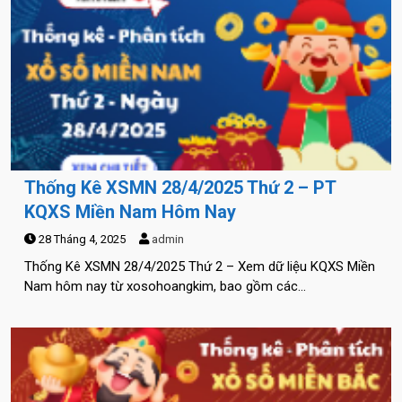
Đồng
Nai
Đồng
Tháp
Hậu
Giang
Thống Kê XSMN 28/4/2025 Thứ 2 – PT
KQXS Miền Nam Hôm Nay
Kiên
28 Tháng 4, 2025
admin
Giang
Thống Kê XSMN 28/4/2025 Thứ 2 – Xem dữ liệu KQXS Miền
Nam hôm nay từ xosohoangkim, bao gồm các...
Long
An
Sóc
Trăng