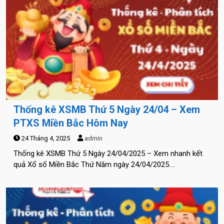
Thống kê XSMB Thứ 5 Ngày 24/04 – Xem
PTXS Miền Bắc Hôm Nay
24 Tháng 4, 2025
admin
Thống kê XSMB Thứ 5 Ngày 24/04/2025 – Xem nhanh kết
quả Xổ số Miền Bắc Thứ Năm ngày 24/04/2025....