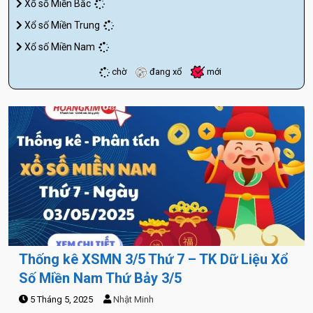
Xổ số Miền Bắc
THEO
Xổ số Miền Trung
TỈNH
Xổ số Miền Nam
chờ
đang xổ
mới
Miền
Bắc
TP.
HCM
An
Giang
Bình
Dương
Thống kê XSMN 3/5 Thứ 7 – TK Dữ Liệu Xổ
Số Miền Nam Thứ Bảy 3/5
Bạc
5 Tháng 5, 2025
Nhật Minh
Liêu