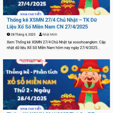
Đắk
Lắk
Thống kê XSMN 27/4 Chủ Nhật – TK Dữ
Đà
Liệu Xổ Số Miền Nam CN 27/4/2025
Nẵng
28 Tháng 4, 2025
Nhật Minh
Xem Thống kê XSMN 27/4 Chủ Nhật tại xosohoangkim. Cập
Đắk
nhật dữ liệu Xổ Số Miền Nam hôm nay ngày 27/4/2025...
Nông
Gia
Lai
Khánh
Hòa
Kon
Tum