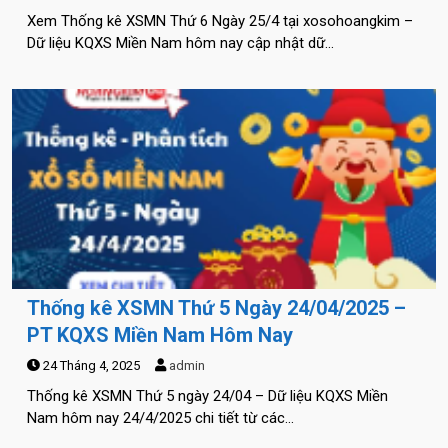
Thừa
Xem Thống kê XSMN Thứ 6 Ngày 25/4 tại xosohoangkim –
Thiên
Dữ liệu KQXS Miền Nam hôm nay cập nhật dữ...
Huế
Thống kê XSMN Thứ 5 Ngày 24/04/2025 –
PT KQXS Miền Nam Hôm Nay
24 Tháng 4, 2025
admin
Thống kê XSMN Thứ 5 ngày 24/04 – Dữ liệu KQXS Miền
Nam hôm nay 24/4/2025 chi tiết từ các...