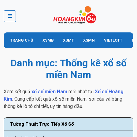
THEO
MIỀN
TRANG CHỦ
XSMB
XSMT
XSMN
VIETLOTT
TH
Xổ
số
Miền
Danh mục:
Thống kê xổ số
Bắc
miền Nam
Xổ
số
Xem kết quả
xổ số miền Nam
mới nhất tại
Xổ số Hoàng
Miền
Kim
. Cung cấp kết quả xổ số miền Nam, soi cầu và bảng
Trung
thống kê lô tô chi tiết, uy tín hàng đầu.
Xổ
số
Tường Thuật Trực Tiếp Xổ Số
Miền
Nam